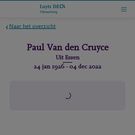
Naar het overzicht
Home
Paul
Van den Cruyce
Wie
Uit
Essen
zijn
24 jan 1926
-
04 dec 2022
we
Contact
Uitvaart
regelen
rlijdensberichten