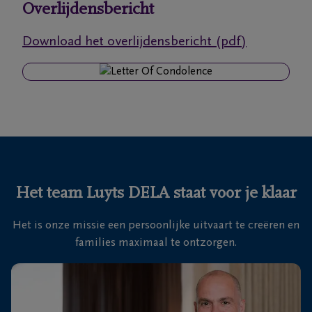
Overlijdensbericht
Ons
Download het overlijdensbericht (pdf)
itvaartcentrum
Veelgestelde
vragen
We
zijn er
voor je
Het team Luyts DELA staat voor je klaar
24u/24
Het is onze missie een persoonlijke uitvaart te creëren en
+32
families maximaal te ontzorgen.
36
67
Essen
55
29