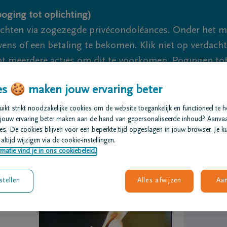
oging tot oplichting)
ichten via zogezegde privécondoléances. Onder het 
s of een betaling te bekomen. Klik niet op verdachte 
 meerdere acties om dit te voorkomen. Pogingen tot 
akzaam.
s 🍪 maken jouw ervaring beter
We zijn er voor je 24u/24
+32 50 41 
kt strikt noodzakelijke cookies om de website toegankelijk en functioneel te 
jouw ervaring beter maken aan de hand van gepersonaliseerde inhoud? Aanva
s. De cookies blijven voor een beperkte tijd opgeslagen in jouw browser. Je ku
t regelen
Overlijdensberichten
Ons uitvaartcentrum
altijd wijzigen via de cookie-instellingen.
matie vind je in ons cookiebeleid.
stellen
Alles afwijzen
Aa
eire