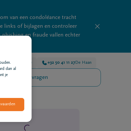
mom van een condoléance tracht
links of bijlagen en controleer
phishing en fraude vallen echter
11 27
Blankenberge
+32 50 41 11 27
De Haan
houden.
ard dan al
nt je
Veelgestelde vragen
nvaarden