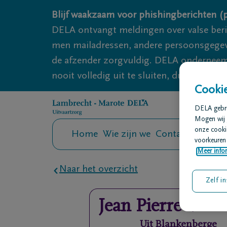
Overslaan en naar inhoud gaan
Blijf waakzaam voor phishingberichten (p
DELA ontvangt meldingen over valse ber
men mailadressen, andere persoonsgegeven
de afzender zorgvuldig. DELA onderneemt
nooit volledig uit te sluiten, dus blijf wa
Cookie
DELA gebrui
Mogen wij 
onze cookie
Home
Wie zijn we
Contact
Uitvaar
voorkeuren 
Meer infor
Naar het overzicht
Zelf in
Jean Pierre
Verm
Uit
Blankenberge