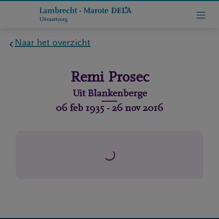
Naar het overzicht
Home
Remi
Prosec
Wie
Uit
Blankenberge
zijn
06 feb 1935
-
26 nov 2016
we
Contact
Uitvaart
regelen
rlijdensberichten