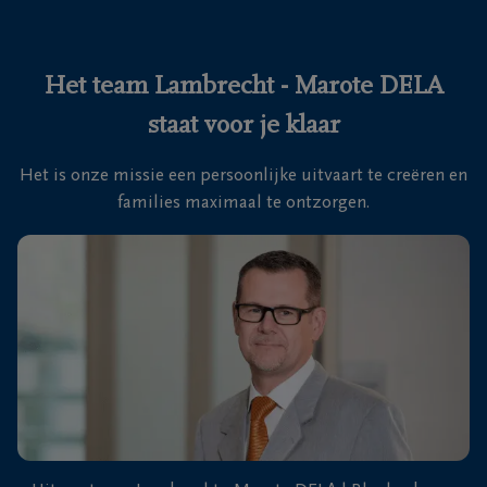
Ons
itvaartcentrum
Het team Lambrecht - Marote DELA
staat voor je klaar
Veelgestelde
vragen
Het is onze missie een persoonlijke uitvaart te creëren en
families maximaal te ontzorgen.
We
zijn er
voor je
24u/24
+32
50
41
Blankenberge
11
27