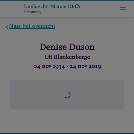
Naar het overzicht
Home
Denise
Duson
Wie
Uit
Blankenberge
zijn
04 nov 1934
-
24 nov 2019
we
Contact
Uitvaart
regelen
rlijdensberichten