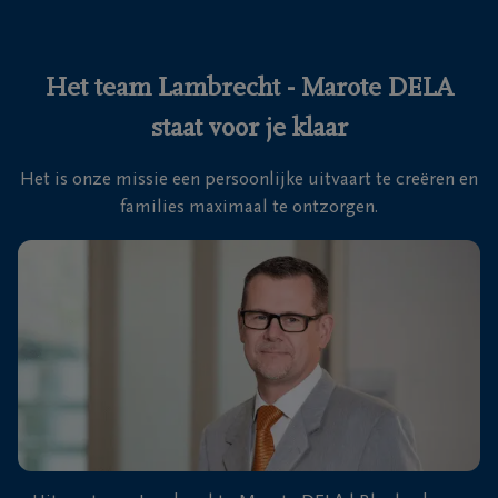
Ons
itvaartcentrum
Het team Lambrecht - Marote DELA
staat voor je klaar
Veelgestelde
vragen
Het is onze missie een persoonlijke uitvaart te creëren en
families maximaal te ontzorgen.
We
zijn er
voor je
24u/24
+32
50
41
Blankenberge
11
27