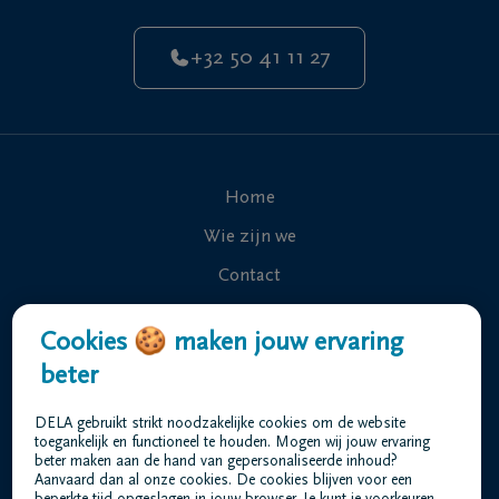
+32 50 41 11 27
Home
Wie zijn we
Contact
Uitvaart regelen
Cookies 🍪 maken jouw ervaring
Overlijdensberichten
beter
Ons uitvaartcentrum
DELA gebruikt strikt noodzakelijke cookies om de website
Veelgestelde vragen
toegankelijk en functioneel te houden. Mogen wij jouw ervaring
beter maken aan de hand van gepersonaliseerde inhoud?
Aanvaard dan al onze cookies. De cookies blijven voor een