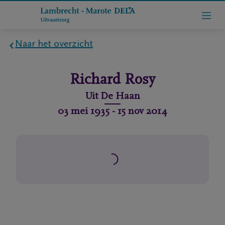
Naar het overzicht
Home
Richard
Rosy
Wie
Uit
De Haan
zijn
03 mei 1935
-
15 nov 2014
we
Contact
Uitvaart
regelen
rlijdensberichten