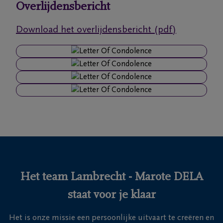
Overlijdensbericht
Ons
Download het overlijdensbericht (pdf)
itvaartcentrum
Veelgestelde
vragen
We
zijn er
voor je
24u/24
+32
50
Het team Lambrecht - Marote DELA
41
Blankenberge
staat voor je klaar
11
27
Het is onze missie een persoonlijke uitvaart te creëren en