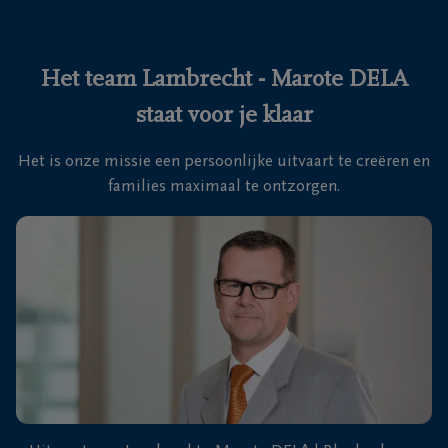
Ons
itvaartcentrum
Het team Lambrecht - Marote DELA
staat voor je klaar
Veelgestelde
vragen
Het is onze missie een persoonlijke uitvaart te creëren en
families maximaal te ontzorgen.
We
zijn er
voor je
24u/24
+32
50
41
Blankenberge
11
27