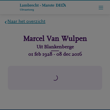
Naar het overzicht
Home
Marcel
Van Wulpen
Wie
Uit
Blankenberge
zijn
01 feb 1928
-
08 dec 2016
we
Contact
Uitvaart
regelen
rlijdensberichten