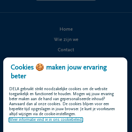
Home
Wie zijn we
Contact
Uitvaart regelen
Cookies 🍪 maken jouw ervaring
Overlijdensberichten
beter
Ons uitvaartcentrum
DELA gebruikt strikt noodzakelijke cookies om de website
Veelgestelde vragen
toegankelijk en functioneel te houden. Mogen wij jouw ervaring
beter maken aan de hand van gepersonaliseerde inhoud?
Aanvaard dan al onze cookies. De cookies blijven voor een
beperkte tijd opgeslagen in jouw browser. Je kunt je voorkeuren
Gebruiksvoorwaarden
altijd wijzigen via de cookie-instellingen.
Privacyverklaring
Meer informatie vind je in ons cookiebeleid.
Responsible disclosure