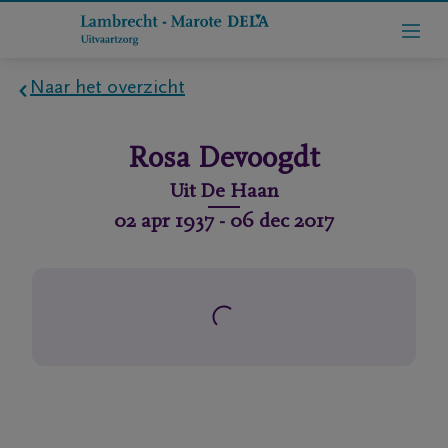
Naar het overzicht
Home
Rosa
Devoogdt
Wie
Uit
De Haan
zijn
02 apr 1937
-
06 dec 2017
we
Contact
Uitvaart
regelen
rlijdensberichten