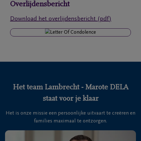
Overlijdensbericht
Ons
Download het overlijdensbericht (pdf)
itvaartcentrum
Veelgestelde
vragen
We
zijn er
voor je
Het team Lambrecht - Marote DELA
24u/24
staat voor je klaar
+32
50
Het is onze missie een persoonlijke uitvaart te creëren en
41
Blankenberge
families maximaal te ontzorgen.
11
27