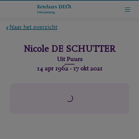
Naar het overzicht
Home
Nicole
DE SCHUTTER
Wie
Uit
Puurs
zijn
14 apr 1962
-
17 okt 2021
we
Contact
Uitvaart
regelen
rlijdensberichten