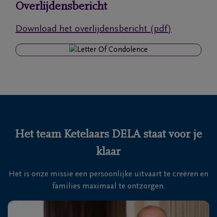
Overlijdensbericht
Ons
Download het overlijdensbericht (pdf)
itvaartcentrum
Veelgestelde
vragen
We
zijn er
voor je
Het team Ketelaars DELA staat voor je
24u/24
klaar
+32
36
Het is onze missie een persoonlijke uitvaart te creëren en
64
Kapellen
families maximaal te ontzorgen.
20
58