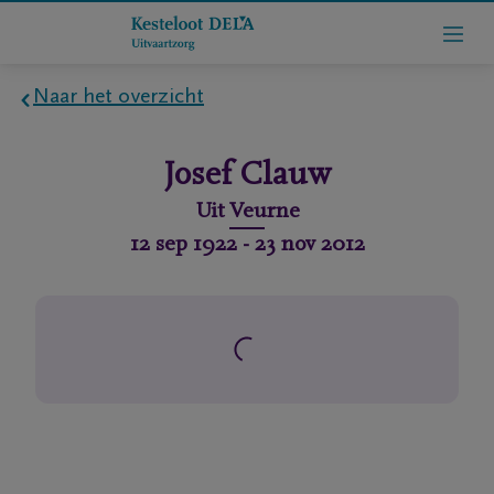
Naar het overzicht
Home
Josef
Clauw
Wie
Uit
Veurne
zijn
12 sep 1922
-
23 nov 2012
we
Contact
Uitvaart
regelen
rlijdensberichten