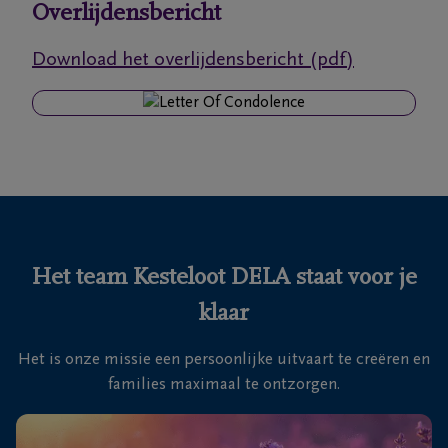
Overlijdensbericht
Ons
Download het overlijdensbericht (pdf)
itvaartcentrum
Veelgestelde
vragen
We
zijn er
voor je
Het team Kesteloot DELA staat voor je
24u/24
klaar
+32
58
Het is onze missie een persoonlijke uitvaart te creëren en
31
Veurne
families maximaal te ontzorgen.
36
60