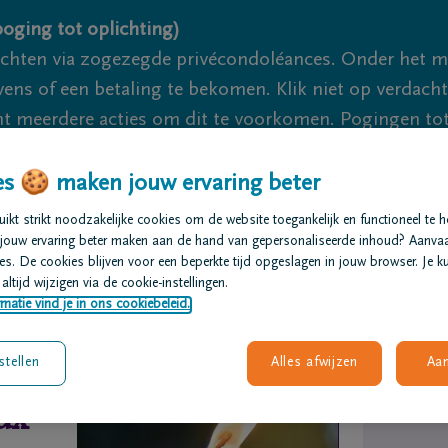
oging tot oplichting)
ichten via zogezegde privécondoléances. Onder het 
s of een betaling te bekomen. Klik niet op verdachte 
 meerdere acties om dit te voorkomen. Pogingen tot 
akzaam.
s 🍪 maken jouw ervaring beter
We zijn
kt strikt noodzakelijke cookies om de website toegankelijk en functioneel te 
jouw ervaring beter maken aan de hand van gepersonaliseerde inhoud? Aanva
s. De cookies blijven voor een beperkte tijd opgeslagen in jouw browser. Je ku
t regelen
Overlijdensberichten
Ons uitvaartcentrum
altijd wijzigen via de cookie-instellingen.
matie vind je in ons cookiebeleid.
stellen
Alles afwijzen
Aa
ux