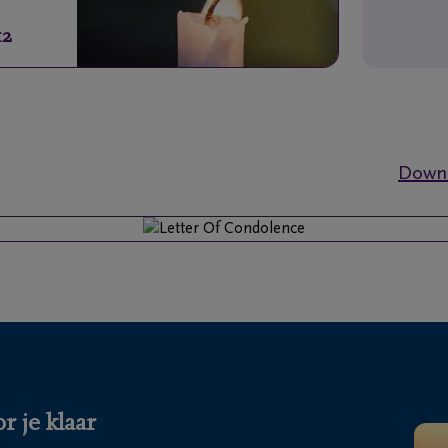
12
Downl
r je klaar