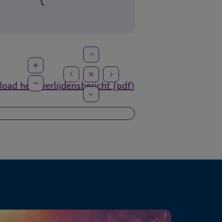
oad het overlijdensbericht (pdf)