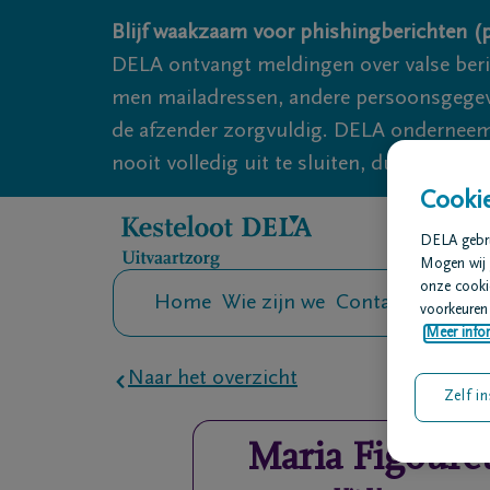
Overslaan en naar inhoud gaan
Blijf waakzaam voor phishingberichten (p
DELA ontvangt meldingen over valse ber
men mailadressen, andere persoonsgegeven
de afzender zorgvuldig. DELA onderneemt
nooit volledig uit te sluiten, dus blijf wa
Cookie
DELA gebrui
Mogen wij 
onze cookie
Home
Wie zijn we
Contact
Uitvaar
voorkeuren 
Meer infor
Naar het overzicht
Zelf in
Maria
Figoure