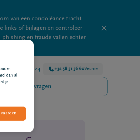
mom van een condoléance tracht
links of bijlagen en controleer
phishing en fraude vallen echter
 er voor je 24u/24
+32 58 31 36 60
Veurne
houden.
ard dan al
nt je
Veelgestelde vragen
nvaarden