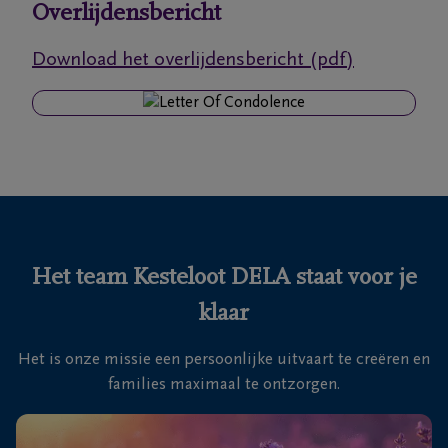
Overlijdensbericht
Ons
Download het overlijdensbericht (pdf)
itvaartcentrum
Veelgestelde
vragen
We
zijn er
voor je
Het team Kesteloot DELA staat voor je
24u/24
klaar
+32
58
Het is onze missie een persoonlijke uitvaart te creëren en
31
Veurne
families maximaal te ontzorgen.
36
60