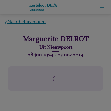
Naar het overzicht
Home
Marguerite
DELROT
Wie
Uit
Nieuwpoort
zijn
28 jun 1924
-
05 nov 2014
we
Contact
Uitvaart
regelen
rlijdensberichten