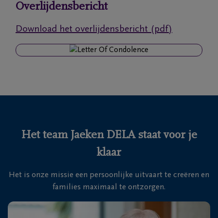
Overlijdensbericht
Ons
Download het overlijdensbericht (pdf)
itvaartcentrum
Veelgestelde
vragen
We
zijn er
voor je
Het team Jaeken DELA staat voor je
24u/24
klaar
+32
11
Het is onze missie een persoonlijke uitvaart te creëren en
63
Peer
families maximaal te ontzorgen.
16
94