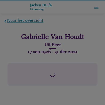
Naar het overzicht
Home
Gabrielle
Van Houdt
Wie
Uit
Peer
zijn
17 sep 1926
-
31 dec 2021
we
Contact
Uitvaart
regelen
rlijdensberichten