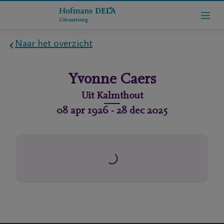
Naar het overzicht
Home
Yvonne
Caers
Wie
Uit
Kalmthout
zijn
08 apr 1926
-
28 dec 2025
we
Contact
Uitvaart
regelen
rlijdensberichten