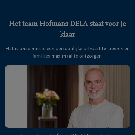
Ons
itvaartcentrum
Het team Hofmans DELA staat voor je
klaar
Veelgestelde
vragen
Het is onze missie een persoonlijke uitvaart te creëren en
families maximaal te ontzorgen.
We
zijn er
voor je
24u/24
+32
3
669
62
66