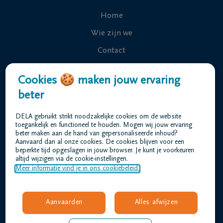
Home
Wie zijn we
Contact
Uitvaart regelen
Cookies 🍪 maken jouw ervaring
Overlijdensberichten
beter
Ons uitvaartcentrum
DELA gebruikt strikt noodzakelijke cookies om de website
Veelgestelde vragen
toegankelijk en functioneel te houden. Mogen wij jouw ervaring
beter maken aan de hand van gepersonaliseerde inhoud?
Aanvaard dan al onze cookies. De cookies blijven voor een
beperkte tijd opgeslagen in jouw browser. Je kunt je voorkeuren
Gebruiksvoorwaarden
altijd wijzigen via de cookie-instellingen.
Privacyverklaring
Meer informatie vind je in ons cookiebeleid.
Responsible disclosure
Toegankelijkheidsverklaring
Aanvaarden
Alles afwijzen
Vacatures
hofmans@dela.be