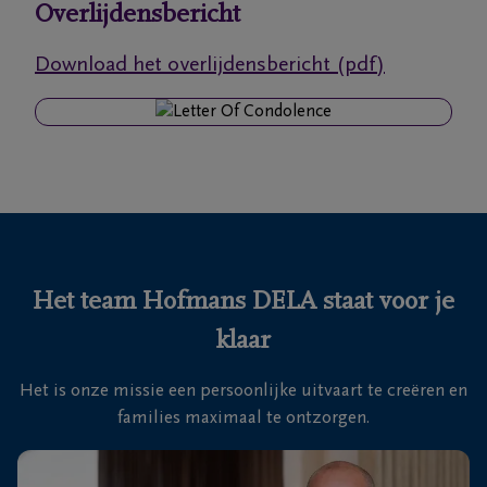
Overlijdensbericht
Ons
Download het overlijdensbericht (pdf)
itvaartcentrum
Veelgestelde
vragen
We
zijn er
voor je
Het team Hofmans DELA staat voor je
24u/24
klaar
+32
3
Het is onze missie een persoonlijke uitvaart te creëren en
669
families maximaal te ontzorgen.
62
66