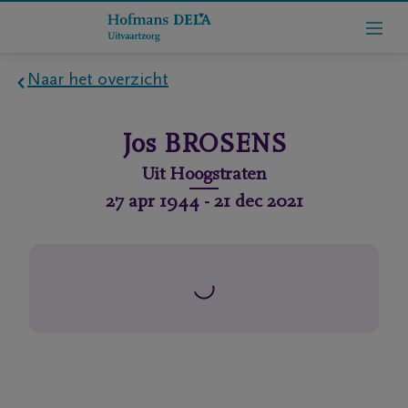
Naar het overzicht
Home
Jos
BROSENS
Wie
Uit
Hoogstraten
zijn
27 apr 1944
-
21 dec 2021
we
Contact
Uitvaart
regelen
rlijdensberichten