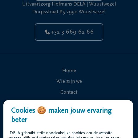
Uitvaartzorg Hofmans DELA | Wuustwezel
Dorpsstraat 85 2990 Wuustwezel
+32 3 669 62 66
Home
Wie zijn we
Contact
Uitvaart regelen
Cookies 🍪 maken jouw ervaring
Overlijdensberichten
beter
Ons uitvaartcentrum
DELA gebruikt strikt noodzakelijke cookies om de website
Veelgestelde vragen