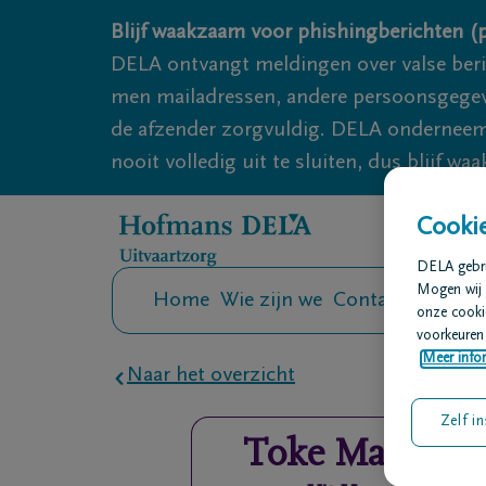
Overslaan en naar inhoud gaan
Blijf waakzaam voor phishingberichten (p
DELA ontvangt meldingen over valse ber
men mailadressen, andere persoonsgegeven
de afzender zorgvuldig. DELA onderneemt
nooit volledig uit te sluiten, dus blijf wa
Cookie
DELA gebrui
Mogen wij 
Home
Wie zijn we
Contact
Uitvaar
onze cookie
voorkeuren 
Meer infor
Naar het overzicht
Zelf in
Toke
Machiels