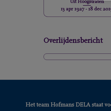
Uit
Hoogstraten
13 apr 1927
-
18 dec 201
Overlijdensbericht
Het team Hofmans DELA staat voo