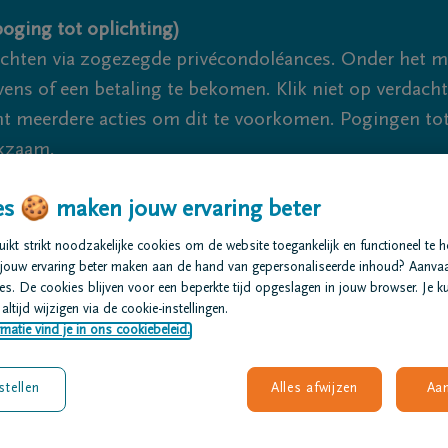
oging tot oplichting)
ichten via zogezegde privécondoléances. Onder het 
s of een betaling te bekomen. Klik niet op verdachte 
 meerdere acties om dit te voorkomen. Pogingen tot 
akzaam.
s 🍪 maken jouw ervaring beter
We
kt strikt noodzakelijke cookies om de website toegankelijk en functioneel te 
jouw ervaring beter maken aan de hand van gepersonaliseerde inhoud? Aanva
t regelen
Overlijdensberichten
Ons uitvaartcentrum
s. De cookies blijven voor een beperkte tijd opgeslagen in jouw browser. Je ku
altijd wijzigen via de cookie-instellingen.
matie vind je in ons cookiebeleid.
stellen
Alles afwijzen
Aa
en