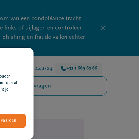
mom van een condoléance tracht
links of bijlagen en controleer
phishing en fraude vallen echter
 zijn er voor je 24u/24
+32 3 669 62 66
houden.
ard dan al
Veelgestelde vragen
nt je
nvaarden