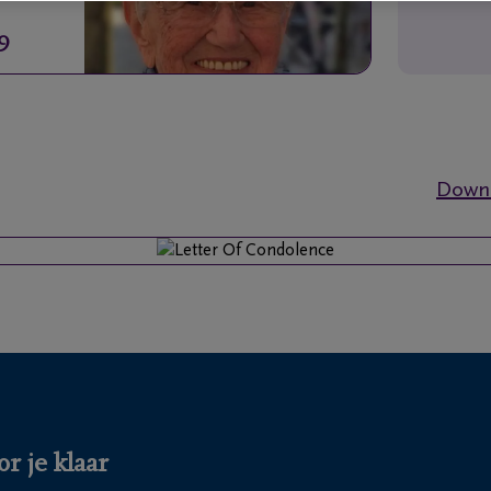
9
Downl
r je klaar