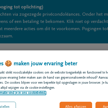
oging tot oplichting)
ichten via zogezegde privécondoléances. Onder het 
s of een betaling te bekomen. Klik niet op verdachte 
 meerdere acties om dit te voorkomen. Pogingen tot 
akzaam.
We
s 🍪 maken jouw ervaring beter
t regelen
Overlijdensberichten
Ons uitvaartcentrum
kt strikt noodzakelijke cookies om de website toegankelijk en functioneel te 
jouw ervaring beter maken aan de hand van gepersonaliseerde inhoud? Aanva
s. De cookies blijven voor een beperkte tijd opgeslagen in jouw browser. Je ku
altijd wijzigen via de cookie-instellingen.
matie vind je in ons cookiebeleid.
stellen
Alles afwijzen
Aa