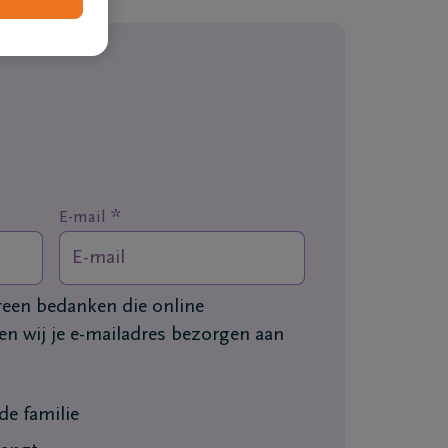
*
E-mail
ereen bedanken die online
n wij je e-mailadres bezorgen aan
e familie