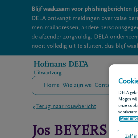
Overslaan en naar inhoud gaan
Blijf waakzaam voor phishingberichten (p
DELA ontvangt meldingen over valse ber
men mailadressen, andere persoonsgegeven
de afzender zorgvuldig. DELA onderneemt
nooit volledig uit te sluiten, dus blijf wa
Cookie
Home
Wie zijn we
Contact
Uitvaar
DELA gebrui
Mogen wij 
Terug naar rouwbericht
onze cookie
voorkeuren 
Meer infor
Jos
BEYERS
Zelf in