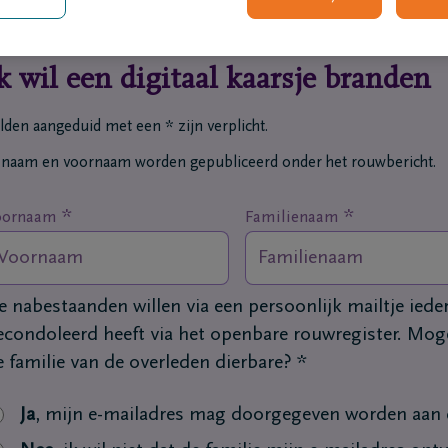
k wil een digitaal kaarsje branden
lden aangeduid met een * zijn verplicht.
 naam en voornaam worden gepubliceerd onder het rouwbericht.
*
*
oornaam
Familienaam
e nabestaanden willen via een persoonlijk mailtje ied
econdoleerd heeft via het openbare rouwregister. Moge
e familie van de overleden dierbare?
*
Ja
, mijn e-mailadres mag doorgegeven worden aan d