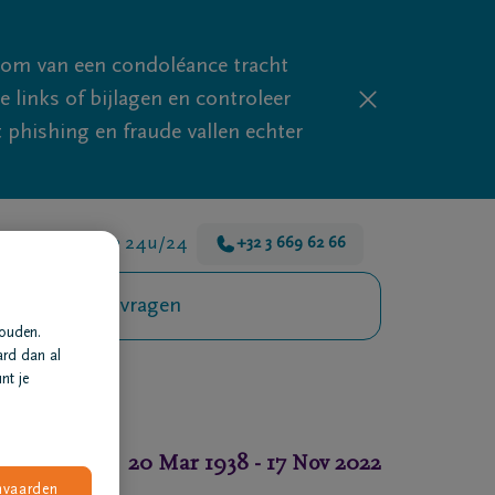
mom van een condoléance tracht
links of bijlagen en controleer
phishing en fraude vallen echter
 zijn er voor je 24u/24
+32 3 669 62 66
Veelgestelde vragen
houden.
ard dan al
nt je
20 Mar 1938
-
17 Nov 2022
nvaarden