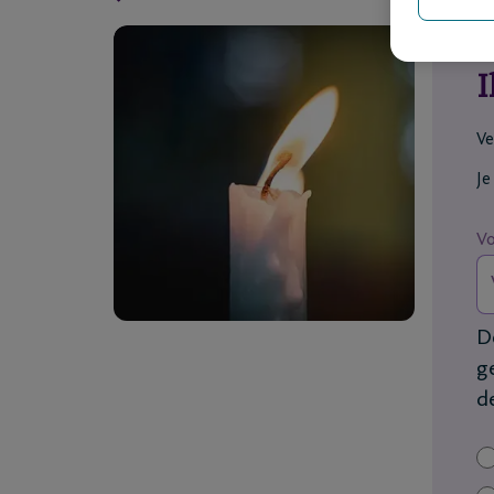
I
Ve
Je
V
D
g
d