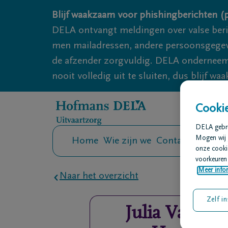
Overslaan en naar inhoud gaan
Blijf waakzaam voor phishingberichten (p
DELA ontvangt meldingen over valse ber
men mailadressen, andere persoonsgegeven
de afzender zorgvuldig. DELA onderneemt
nooit volledig uit te sluiten, dus blijf wa
Cookie
DELA gebrui
Mogen wij 
Home
Wie zijn we
Contact
Uitvaar
onze cookie
voorkeuren 
Meer infor
Naar het overzicht
Zelf in
Julia
Van De