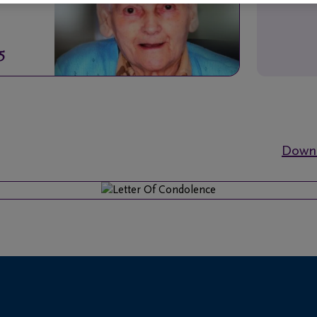
5
Downl