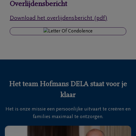
Overlijdensbericht
Ons
Download het overlijdensbericht (pdf)
itvaartcentrum
Veelgestelde
vragen
We
zijn er
voor je
Het team Hofmans DELA staat voor je
24u/24
klaar
+32
3
Het is onze missie een persoonlijke uitvaart te creëren en
669
families maximaal te ontzorgen.
62
66