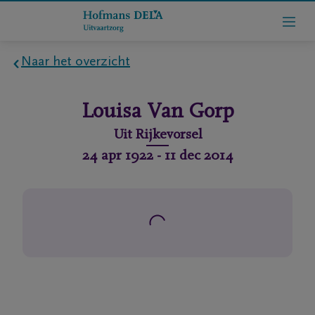
Naar het overzicht
Home
Louisa
Van Gorp
Wie
Uit
Rijkevorsel
zijn
24 apr 1922
-
11 dec 2014
we
Contact
Uitvaart
regelen
rlijdensberichten