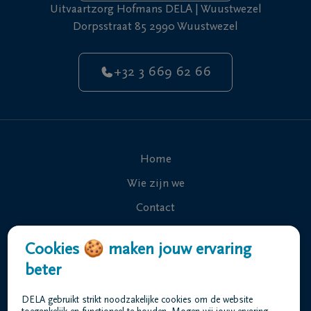
Uitvaartzorg Hofmans DELA | Wuustwezel
Dorpsstraat 85 2990 Wuustwezel
+32 3 669 62 66
Home
Wie zijn we
Contact
Uitvaart regelen
Cookies 🍪 maken jouw ervaring
Overlijdensberichten
beter
Ons uitvaartcentrum
DELA gebruikt strikt noodzakelijke cookies om de website
Veelgestelde vragen