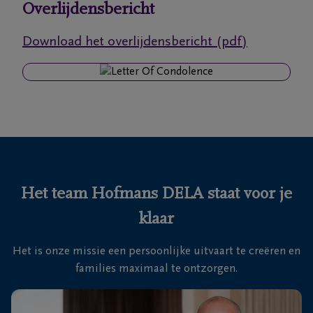
Overlijdensbericht
Ons
Download het overlijdensbericht (pdf)
itvaartcentrum
Veelgestelde
vragen
We
zijn er
voor je
Het team Hofmans DELA staat voor je
24u/24
klaar
+32
3
Het is onze missie een persoonlijke uitvaart te creëren en
669
families maximaal te ontzorgen.
62
66