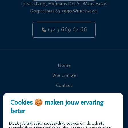
Uitvaartzorg Hofmans DELA | Wuustwezel
Dorpsstraat 85 2990 Wuustwezel
+32 3 669 62 66
Home
Wie zijn we
Contact
Uitvaart regelen
Cookies 🍪 maken jouw ervaring
Overlijdensberichten
beter
Ons uitvaartcentrum
DELA gebruikt strikt noodzakelijke cookies om de website
Veelgestelde vragen