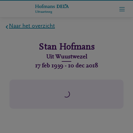
Naar het overzicht
Home
Stan
Hofmans
Wie
Uit
Wuustwezel
zijn
17 feb 1939
-
10 dec 2018
we
Contact
Uitvaart
regelen
rlijdensberichten