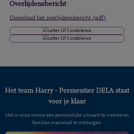
Overlijdensbericht
Ons
Download het overlijdensbericht (pdf)
itvaartcentrum
Veelgestelde
vragen
We
zijn er
voor je
24u/24
Het team Harry - Permentier DELA staat
+32
voor je klaar
16
81
Tienen
Het is onze missie een persoonlijke uitvaart te creëren en
16
families maximaal te ontzorgen.
28