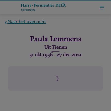
Naar het overzicht
Home
Paula
Lemmens
Wie
Uit
Tienen
zijn
31 okt 1936
-
27 dec 2021
we
Contact
Uitvaart
regelen
rlijdensberichten