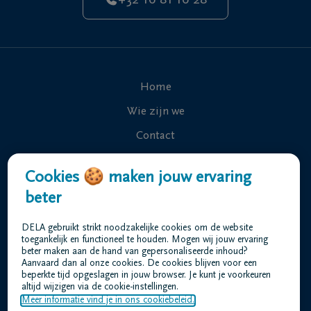
+32 16 81 16 28
Home
Wie zijn we
Contact
Uitvaart regelen
Cookies 🍪 maken jouw ervaring
Overlijdensberichten
beter
Ons uitvaartcentrum
DELA gebruikt strikt noodzakelijke cookies om de website
Veelgestelde vragen
toegankelijk en functioneel te houden. Mogen wij jouw ervaring
beter maken aan de hand van gepersonaliseerde inhoud?
Aanvaard dan al onze cookies. De cookies blijven voor een
beperkte tijd opgeslagen in jouw browser. Je kunt je voorkeuren
Gebruiksvoorwaarden
altijd wijzigen via de cookie-instellingen.
Privacyverklaring
Meer informatie vind je in ons cookiebeleid.