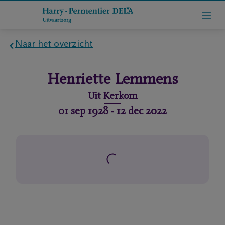
Naar het overzicht
Home
Henriette
Lemmens
Wie
Uit
Kerkom
zijn
01 sep 1928
-
12 dec 2022
we
Contact
Uitvaart
regelen
rlijdensberichten