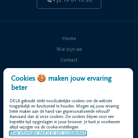
+32 16 81 16 28
Home
Wie zijn we
Contact
Uitvaart regelen
Cookies 🍪 maken jouw ervaring
Overlijdensberichten
beter
Ons uitvaartcentrum
DELA gebruikt strikt noodzakelijke cookies om de website
Veelgestelde vragen
toegankelijk en functioneel te houden. Mogen wij jouw ervaring
beter maken aan de hand van gepersonaliseerde inhoud?
Aanvaard dan al onze cookies. De cookies blijven voor een
beperkte tijd opgeslagen in jouw browser. Je kunt je voorkeuren
Gebruiksvoorwaarden
altijd wijzigen via de cookie-instellingen.
Privacyverklaring
Meer informatie vind je in ons cookiebeleid.