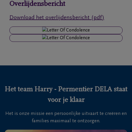
Overlijdensbericht
Ons
Download het overlijdensbericht (pdf)
itvaartcentrum
Veelgestelde
vragen
We
zijn er
voor je
24u/24
Het team Harry - Permentier DELA staat
+32
voor je klaar
16
81
Tienen
Het is onze missie een persoonlijke uitvaart te creëren en
16
families maximaal te ontzorgen.
28