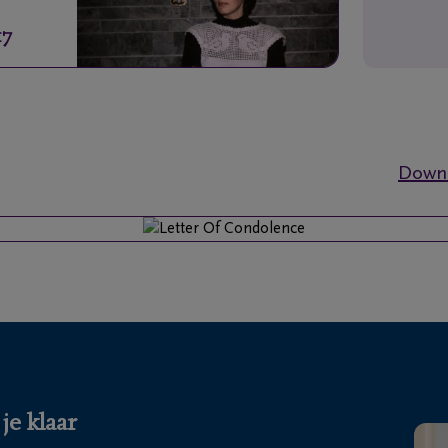
17
Downl
je klaar