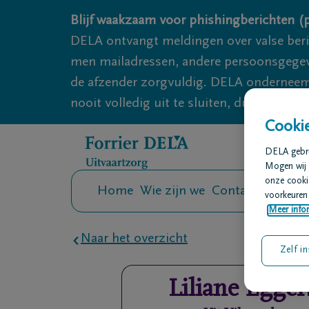
Overslaan en naar inhoud gaan
Blijf waakzaam voor phishingberichten (p
DELA ontvangt meldingen over valse ber
men mailadressen, andere persoonsgegeven
de afzender zorgvuldig. DELA onderneemt
nooit volledig uit te sluiten, dus blijf wa
Cookie
DELA gebrui
Mogen wij 
onze cookie
Home
Wie zijn we
Contact
Uitvaar
voorkeuren 
Meer infor
Naar het overzicht
Zelf in
Liliane
Egger