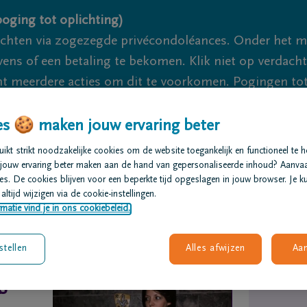
oging tot oplichting)
ichten via zogezegde privécondoléances. Onder het 
s of een betaling te bekomen. Klik niet op verdachte 
 meerdere acties om dit te voorkomen. Pogingen tot 
akzaam.
s 🍪 maken jouw ervaring beter
We zijn er voor je
kt strikt noodzakelijke cookies om de website toegankelijk en functioneel te 
jouw ervaring beter maken aan de hand van gepersonaliseerde inhoud? Aanva
s. De cookies blijven voor een beperkte tijd opgeslagen in jouw browser. Je ku
t regelen
Overlijdensberichten
Ons uitvaartcentrum
altijd wijzigen via de cookie-instellingen.
matie vind je in ons cookiebeleid.
stellen
Alles afwijzen
Aa
s