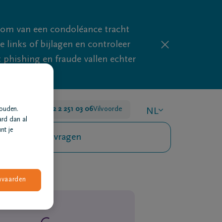
mom van een condoléance tracht
links of bijlagen en controleer
phishing en fraude vallen echter
 24u/24
+32 2 251 03 06
Vilvoorde
houden.
NL
ard dan al
nt je
Veelgestelde vragen
nvaarden