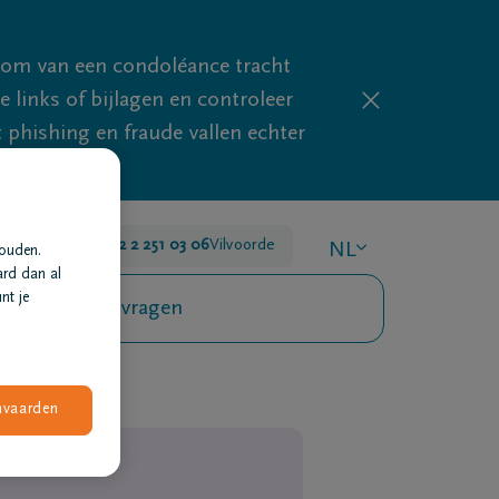
mom van een condoléance tracht
links of bijlagen en controleer
phishing en fraude vallen echter
 24u/24
+32 2 251 03 06
Vilvoorde
NL
houden.
ard dan al
nt je
Veelgestelde vragen
nvaarden