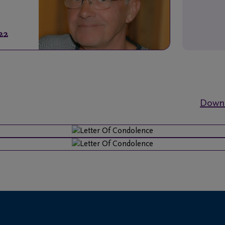
22
Downl