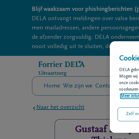
Overslaan en naar inhoud gaan
Blijf waakzaam voor phishingberichten (p
DELA ontvangt meldingen over valse ber
men mailadressen, andere persoonsgegeven
de afzender zorgvuldig. DELA onderneemt
nooit volledig uit te sluiten, dus blijf wa
Cookie
DELA gebrui
Mogen wij 
onze cookie
Home
Wie zijn we
Contact
Uitvaar
voorkeuren 
Meer infor
Naar het overzicht
Zelf in
Gustaaf Françoi