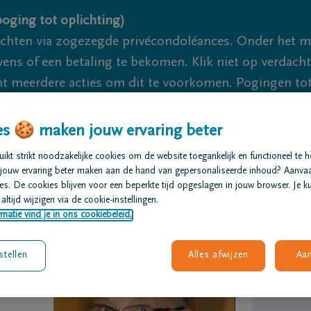
oging tot oplichting)
ichten via zogezegde privécondoléances. Onder het 
s of een betaling te bekomen. Klik niet op verdachte 
 meerdere acties om dit te voorkomen. Pogingen tot 
akzaam.
s 🍪 maken jouw ervaring beter
We zijn er voor je
kt strikt noodzakelijke cookies om de website toegankelijk en functioneel te 
jouw ervaring beter maken aan de hand van gepersonaliseerde inhoud? Aanva
s. De cookies blijven voor een beperkte tijd opgeslagen in jouw browser. Je ku
t regelen
Overlijdensberichten
Ons uitvaartcentrum
altijd wijzigen via de cookie-instellingen.
matie vind je in ons cookiebeleid.
stellen
Alles afwijzen
Aa
s