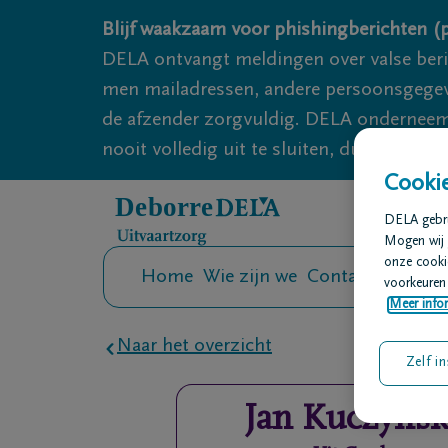
Overslaan en naar inhoud gaan
Blijf waakzaam voor phishingberichten (p
DELA ontvangt meldingen over valse ber
men mailadressen, andere persoonsgegeven
de afzender zorgvuldig. DELA onderneemt
nooit volledig uit te sluiten, dus blijf wa
Cookie
DELA gebrui
Mogen wij 
onze cookie
Home
Wie zijn we
Contact
Uitvaar
voorkeuren 
Meer infor
Naar het overzicht
Zelf in
Jan
Kuczynsk