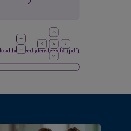
oad het overlijdensbericht (pdf)