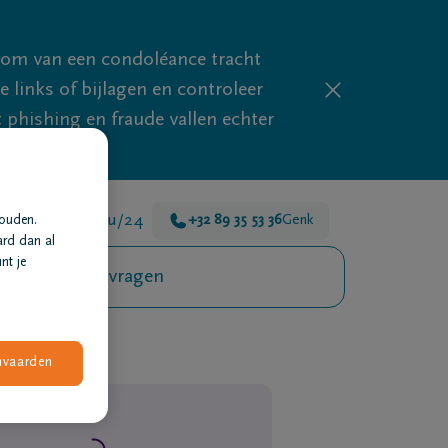
mom van een condoléance tracht
links of bijlagen en controleer
phishing en fraude vallen echter
jn er voor je 24u/24
+32 89 35 53 36
Genk
houden.
ard dan al
nt je
Veelgestelde vragen
nvaarden