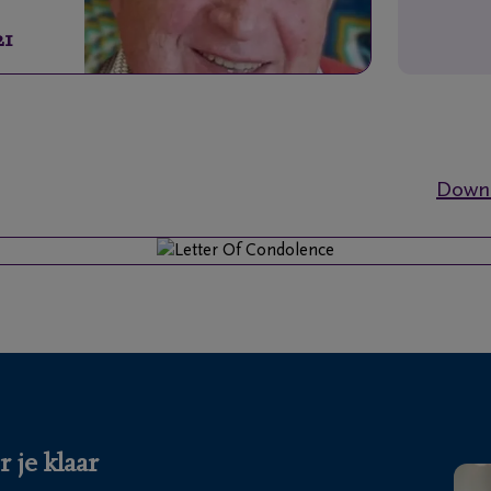
21
Downl
 je klaar