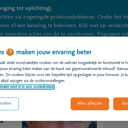
oging tot oplichting)
ichten via zogezegde privécondoléances. Onder het 
s of een betaling te bekomen. Klik niet op verdachte 
 meerdere acties om dit te voorkomen. Pogingen tot 
akzaam.
s 🍪 maken jouw ervaring beter
We zi
kt strikt noodzakelijke cookies om de website toegankelijk en functioneel te 
jouw ervaring beter maken aan de hand van gepersonaliseerde inhoud? Aanva
s. De cookies blijven voor een beperkte tijd opgeslagen in jouw browser. Je ku
t regelen
Overlijdensberichten
Ons uitvaartcentrum
altijd wijzigen via de cookie-instellingen.
matie vind je in ons cookiebeleid.
stellen
Alles afwijzen
Aa
i