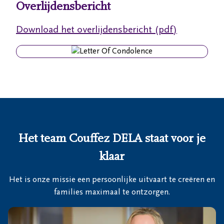
Overlijdensbericht
Ons
Download het overlijdensbericht (pdf)
itvaartcentrum
Veelgestelde
vragen
We
zijn er
voor je
Het team Couffez DELA staat voor je
24u/24
klaar
+32
50
Het is onze missie een persoonlijke uitvaart te creëren en
27
Ruddervoorde
families maximaal te ontzorgen.
74
31