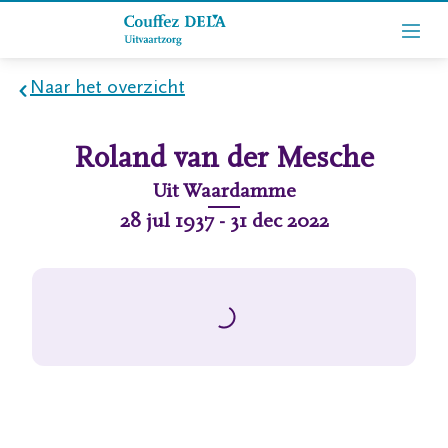
Naar het overzicht
Home
Roland
van der Mesche
Wie
Uit
Waardamme
zijn
28 jul 1937
-
31 dec 2022
we
Contact
Uitvaart
regelen
rlijdensberichten