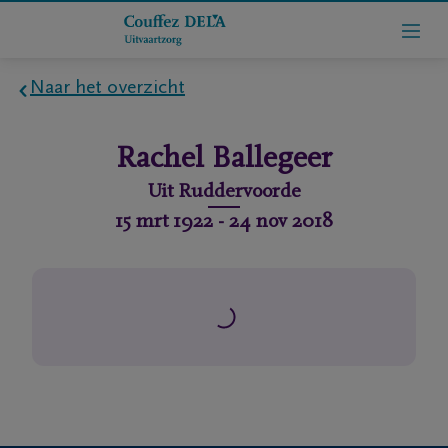
Naar het overzicht
Home
Rachel
Ballegeer
Wie
Uit
Ruddervoorde
zijn
15 mrt 1922
-
24 nov 2018
we
Contact
Uitvaart
regelen
rlijdensberichten