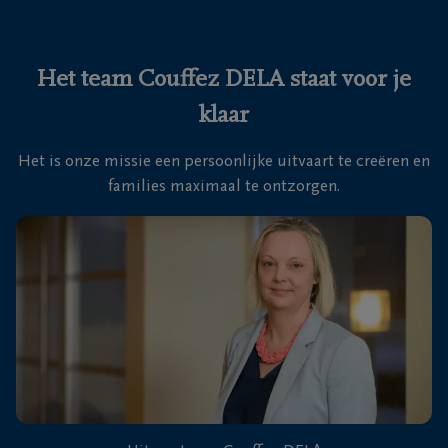
Ons
itvaartcentrum
Het team Couffez DELA staat voor je
klaar
Veelgestelde
vragen
Het is onze missie een persoonlijke uitvaart te creëren en
families maximaal te ontzorgen.
We
zijn er
voor je
24u/24
+32
50
27
Ruddervoorde
74
31