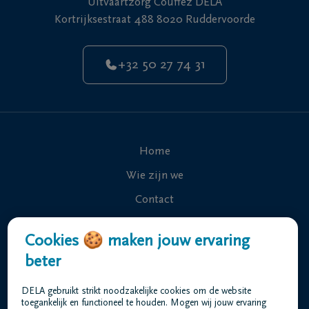
Uitvaartzorg Couffez DELA
Kortrijksestraat 488 8020 Ruddervoorde
+32 50 27 74 31
Home
Wie zijn we
Contact
Uitvaart regelen
Cookies 🍪 maken jouw ervaring
Overlijdensberichten
beter
Ons uitvaartcentrum
DELA gebruikt strikt noodzakelijke cookies om de website
Veelgestelde vragen
toegankelijk en functioneel te houden. Mogen wij jouw ervaring