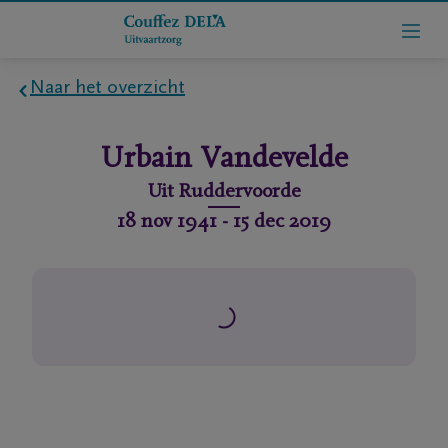
Naar het overzicht
Home
Urbain
Vandevelde
Wie
Uit
Ruddervoorde
zijn
18 nov 1941
-
15 dec 2019
we
Contact
Uitvaart
regelen
rlijdensberichten