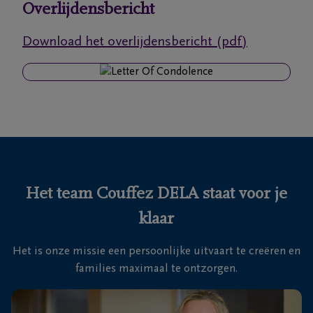
Overlijdensbericht
Ons
Download het overlijdensbericht (pdf)
itvaartcentrum
Veelgestelde
vragen
We
zijn er
voor je
Het team Couffez DELA staat voor je
24u/24
klaar
+32
50
Het is onze missie een persoonlijke uitvaart te creëren en
27
Ruddervoorde
families maximaal te ontzorgen.
74
31