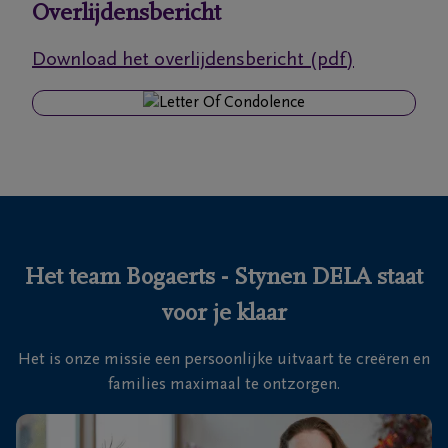
Overlijdensbericht
Ons
Download het overlijdensbericht (pdf)
itvaartcentrum
Veelgestelde
vragen
We
zijn er
voor je
Het team Bogaerts - Stynen DELA staat
24u/24
voor je klaar
+32
33
Het is onze missie een persoonlijke uitvaart te creëren en
83
Zoersel
families maximaal te ontzorgen.
17
71