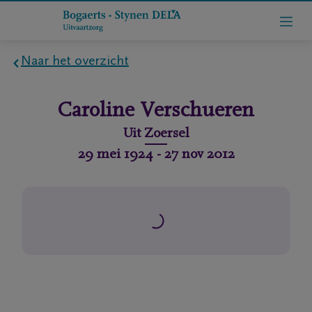
Naar het overzicht
Home
Caroline
Verschueren
Wie
Uit
Zoersel
zijn
29 mei 1924
-
27 nov 2012
we
Contact
Uitvaart
regelen
rlijdensberichten