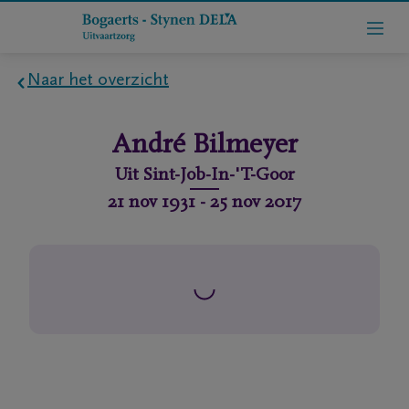
Naar het overzicht
Home
André
Bilmeyer
Wie
Uit
Sint-Job-In-'T-Goor
zijn
21 nov 1931
-
25 nov 2017
we
Contact
Uitvaart
regelen
rlijdensberichten