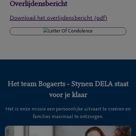
Overlijdensbericht
Ons
Download het overlijdensbericht (pdf)
itvaartcentrum
Veelgestelde
vragen
We
zijn er
voor je
Het team Bogaerts - Stynen DELA staat
24u/24
voor je klaar
+32
33
Het is onze missie een persoonlijke uitvaart te creëren en
83
Zoersel
families maximaal te ontzorgen.
17
71