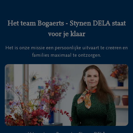
Ons
itvaartcentrum
Het team Bogaerts - Stynen DELA staat
voor je klaar
Veelgestelde
vragen
Het is onze missie een persoonlijke uitvaart te creëren en
families maximaal te ontzorgen.
We
zijn er
voor je
24u/24
+32
33
83
Zoersel
17
71