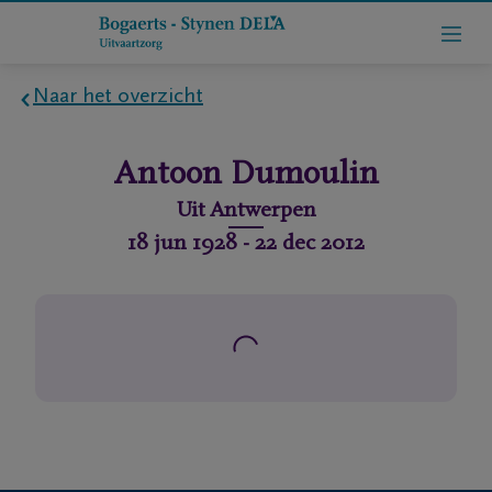
Naar het overzicht
Home
Antoon
Dumoulin
Wie
Uit
Antwerpen
zijn
18 jun 1928
-
22 dec 2012
we
Contact
Uitvaart
regelen
rlijdensberichten