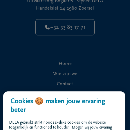
Uitvaartzorg Bogaerts - Stynen DELA
Handelslei 24 2980 Zoersel
+32 33 83 17 71
Home
Wie zijn we
Contact
Uitvaart regelen
Cookies 🍪 maken jouw ervaring
Overlijdensberichten
beter
Ons uitvaartcentrum
DELA gebruikt strikt noodzakelijke cookies om de website
Veelgestelde vragen
toegankelijk en functioneel te houden. Mogen wij jouw ervaring