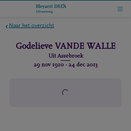
Naar het overzicht
Home
Godelieve
VANDE WALLE
Wie
Uit
Assebroek
zijn
29 nov 1910
-
24 dec 2013
we
Contact
Uitvaart
regelen
rlijdensberichten