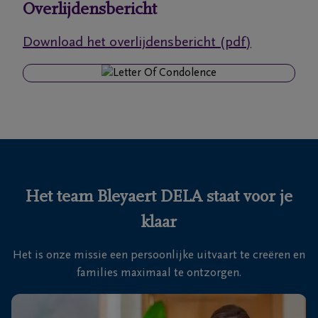
Overlijdensbericht
Ons
Download het overlijdensbericht (pdf)
itvaartcentrum
Veelgestelde
vragen
We
zijn er
voor je
Het team Bleyaert DELA staat voor je
24u/24
klaar
+32
50
Het is onze missie een persoonlijke uitvaart te creëren en
Sint-
35
families maximaal te ontzorgen.
Kruis
18
46