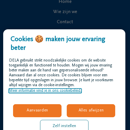
Home
Wie zijn we
Contact
Uitvaart regelen
Cookies 🍪 maken jouw ervaring
Overlijdensberichten
beter
Ons uitvaartcentrum
DELA gebruikt strikt noodzakelijke cookies om de website
Veelgestelde vragen
toegankelijk en functioneel te houden. Mogen wij jouw ervaring
beter maken aan de hand van gepersonaliseerde inhoud?
Aanvaard dan al onze cookies. De cookies blijven voor een
beperkte tijd opgeslagen in jouw browser. Je kunt je voorkeuren
Gebruiksvoorwaarden
altijd wijzigen via de cookie-instellingen.
Privacyverklaring
Meer informatie vind je in ons cookiebeleid.
Responsible disclosure
Toegankelijkheidsverklaring
Aanvaarden
Alles afwijzen
Vacatures
bleyaert@dela.be
Zelf instellen