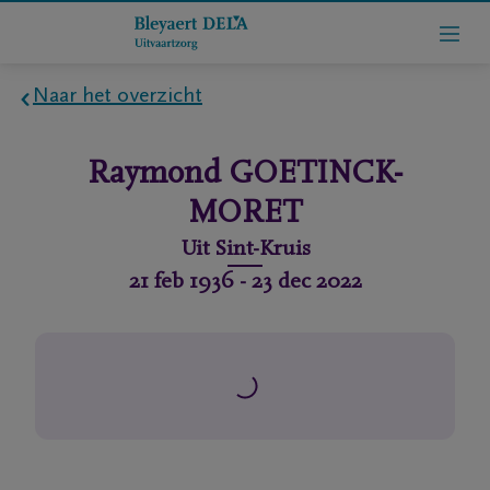
Naar het overzicht
Home
Raymond
GOETINCK-
Wie
MORET
zijn
Uit
Sint-Kruis
we
21 feb 1936
-
23 dec 2022
Contact
Uitvaart
regelen
rlijdensberichten