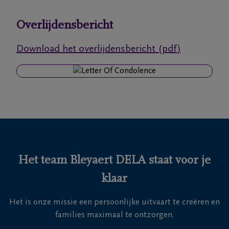
Ons
Overlijdensbericht
itvaartcentrum
Download het overlijdensbericht (pdf)
Veelgestelde
vragen
We
zijn er
voor je
24u/24
Het team Bleyaert DELA staat voor je
+32
klaar
50
Sint-
35
Kruis
Het is onze missie een persoonlijke uitvaart te creëren en
18
families maximaal te ontzorgen.
46