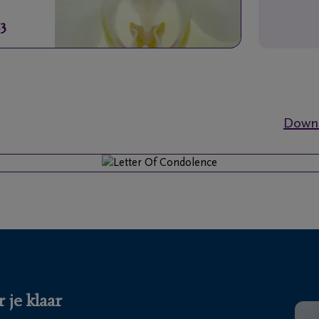
13
Downl
 je klaar