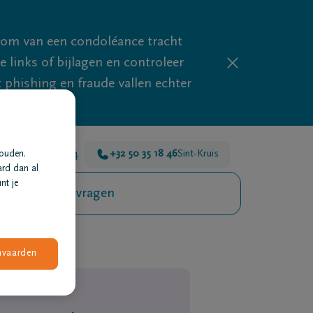
mom van een condoléance tracht
links of bijlagen en controleer
phishing en fraude vallen echter
r voor je 24u/24
+32 50 35 18 46
Sint-Kruis
houden.
ard dan al
nt je
Veelgestelde vragen
nvaarden