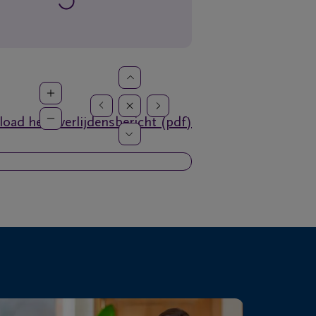
oad het overlijdensbericht (pdf)