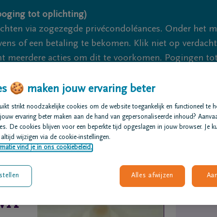
oging tot oplichting)
ichten via zogezegde privécondoléances. Onder het 
s of een betaling te bekomen. Klik niet op verdachte 
 meerdere acties om dit te voorkomen. Pogingen tot 
akzaam.
s 🍪 maken jouw ervaring beter
We zijn e
kt strikt noodzakelijke cookies om de website toegankelijk en functioneel te 
jouw ervaring beter maken aan de hand van gepersonaliseerde inhoud? Aanva
s. De cookies blijven voor een beperkte tijd opgeslagen in jouw browser. Je ku
t regelen
Overlijdensberichten
Ons uitvaartcentrum
altijd wijzigen via de cookie-instellingen.
matie vind je in ons cookiebeleid.
stellen
Alles afwijzen
Aa
VA