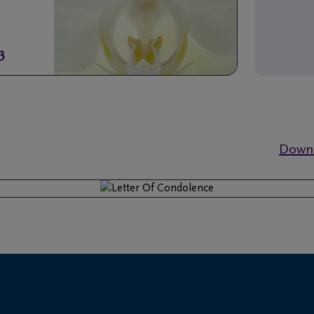
3
Downl