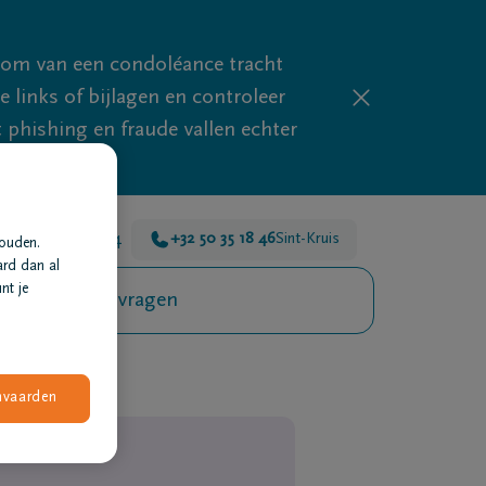
mom van een condoléance tracht
links of bijlagen en controleer
phishing en fraude vallen echter
r voor je 24u/24
+32 50 35 18 46
Sint-Kruis
houden.
ard dan al
nt je
Veelgestelde vragen
nvaarden