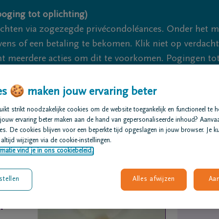
oging tot oplichting)
ichten via zogezegde privécondoléances. Onder het 
s of een betaling te bekomen. Klik niet op verdachte 
 meerdere acties om dit te voorkomen. Pogingen tot 
akzaam.
s 🍪 maken jouw ervaring beter
We zijn e
kt strikt noodzakelijke cookies om de website toegankelijk en functioneel te 
jouw ervaring beter maken aan de hand van gepersonaliseerde inhoud? Aanva
s. De cookies blijven voor een beperkte tijd opgeslagen in jouw browser. Je ku
t regelen
Overlijdensberichten
Ons uitvaartcentrum
altijd wijzigen via de cookie-instellingen.
matie vind je in ons cookiebeleid.
stellen
Alles afwijzen
Aa
N