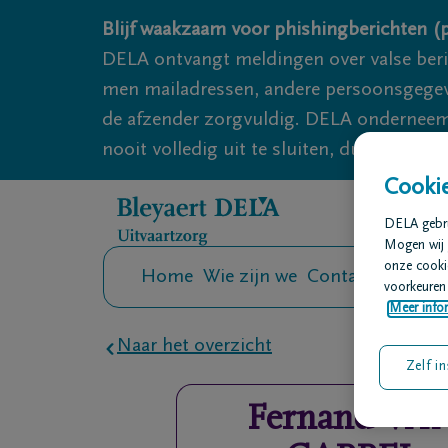
Overslaan en naar inhoud gaan
Blijf waakzaam voor phishingberichten (p
DELA ontvangt meldingen over valse ber
men mailadressen, andere persoonsgegeven
de afzender zorgvuldig. DELA onderneemt
nooit volledig uit te sluiten, dus blijf wa
Cookie
DELA gebrui
Mogen wij 
onze cookie
Home
Wie zijn we
Contact
Uitvaar
voorkeuren 
Meer infor
Naar het overzicht
Zelf in
Fernand
VA