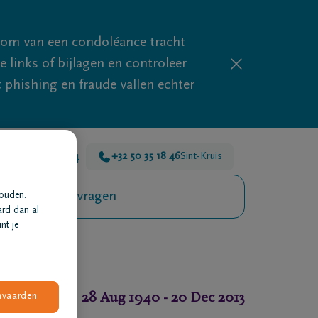
mom van een condoléance tracht
links of bijlagen en controleer
phishing en fraude vallen echter
r voor je 24u/24
+32 50 35 18 46
Sint-Kruis
Veelgestelde vragen
houden.
ard dan al
nt je
28 Aug 1940
-
20 Dec 2013
nvaarden