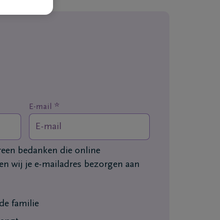
*
E-mail
ereen bedanken die online
n wij je e-mailadres bezorgen aan
e familie