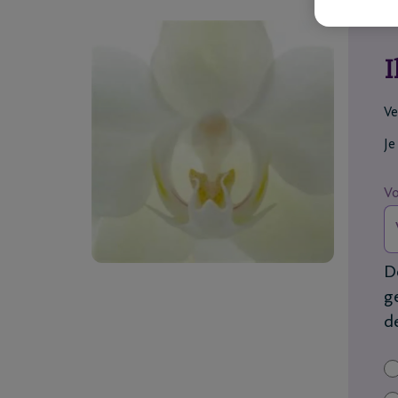
I
Ve
Je
V
D
g
d