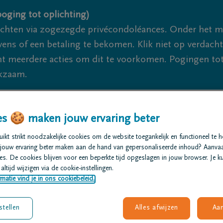
oging tot oplichting)
ichten via zogezegde privécondoléances. Onder het 
s of een betaling te bekomen. Klik niet op verdachte 
 meerdere acties om dit te voorkomen. Pogingen tot 
akzaam.
We zijn e
s 🍪 maken jouw ervaring beter
t regelen
Overlijdensberichten
Ons uitvaartcentrum
kt strikt noodzakelijke cookies om de website toegankelijk en functioneel te 
jouw ervaring beter maken aan de hand van gepersonaliseerde inhoud? Aanva
s. De cookies blijven voor een beperkte tijd opgeslagen in jouw browser. Je ku
altijd wijzigen via de cookie-instellingen.
matie vind je in ons cookiebeleid.
stellen
Alles afwijzen
Aa