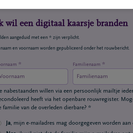
k wil een digitaal kaarsje branden
lden aangeduid met een * zijn verplicht.
 naam en voornaam worden gepubliceerd onder het rouwbericht.
*
*
oornaam
Familienaam
e nabestaanden willen via een persoonlijk mailtje ied
econdoleerd heeft via het openbare rouwregister. Moge
e familie van de overleden dierbare?
*
Ja
, mijn e-mailadres mag doorgegeven worden aan d