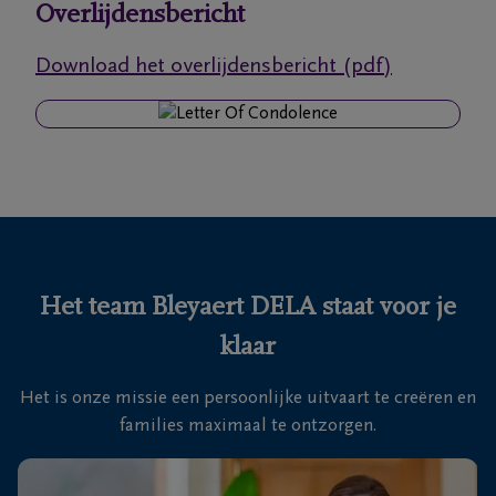
Overlijdensbericht
Ons
Download het overlijdensbericht (pdf)
itvaartcentrum
Veelgestelde
vragen
We
zijn er
voor je
Het team Bleyaert DELA staat voor je
24u/24
klaar
+32
50
Het is onze missie een persoonlijke uitvaart te creëren en
Sint-
35
families maximaal te ontzorgen.
Kruis
18
46