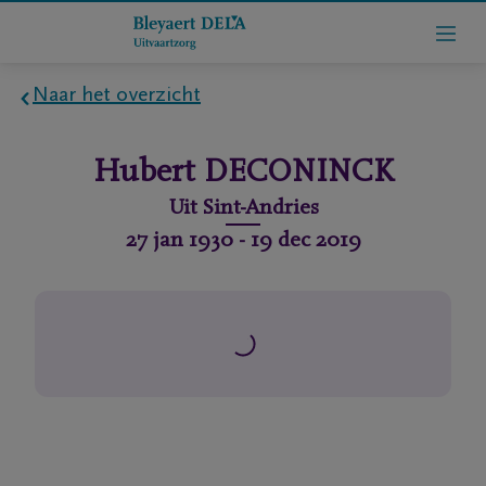
Naar het overzicht
Home
Hubert
DECONINCK
Wie
Uit
Sint-Andries
zijn
27 jan 1930
-
19 dec 2019
we
Contact
Uitvaart
regelen
rlijdensberichten