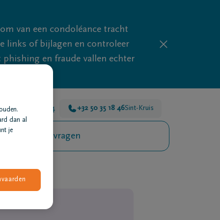
mom van een condoléance tracht
links of bijlagen en controleer
phishing en fraude vallen echter
r voor je 24u/24
+32 50 35 18 46
Sint-Kruis
houden.
ard dan al
nt je
Veelgestelde vragen
nvaarden