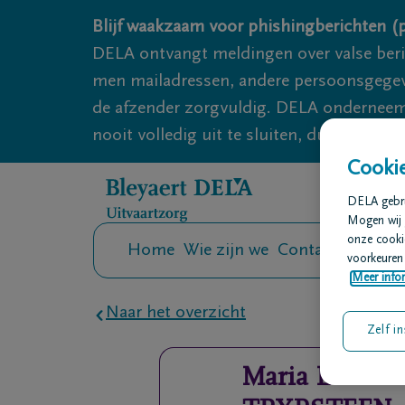
Overslaan en naar inhoud gaan
Blijf waakzaam voor phishingberichten (p
DELA ontvangt meldingen over valse ber
men mailadressen, andere persoonsgegeven
de afzender zorgvuldig. DELA onderneemt
nooit volledig uit te sluiten, dus blijf wa
Cookie
DELA gebrui
Mogen wij 
onze cookie
Home
Wie zijn we
Contact
Uitvaar
voorkeuren 
Meer infor
Naar het overzicht
Zelf in
Maria Louiza