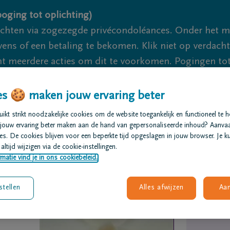
oging tot oplichting)
ichten via zogezegde privécondoléances. Onder het 
s of een betaling te bekomen. Klik niet op verdachte 
 meerdere acties om dit te voorkomen. Pogingen tot 
akzaam.
s 🍪 maken jouw ervaring beter
We zijn e
kt strikt noodzakelijke cookies om de website toegankelijk en functioneel te 
jouw ervaring beter maken aan de hand van gepersonaliseerde inhoud? Aanva
s. De cookies blijven voor een beperkte tijd opgeslagen in jouw browser. Je ku
t regelen
Overlijdensberichten
Ons uitvaartcentrum
altijd wijzigen via de cookie-instellingen.
matie vind je in ons cookiebeleid.
stellen
Alles afwijzen
Aa