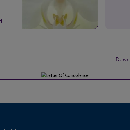
4
Downl