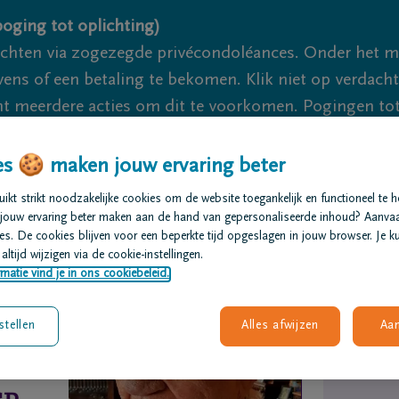
oging tot oplichting)
ichten via zogezegde privécondoléances. Onder het 
s of een betaling te bekomen. Klik niet op verdachte 
 meerdere acties om dit te voorkomen. Pogingen tot 
akzaam.
s 🍪 maken jouw ervaring beter
We zijn e
kt strikt noodzakelijke cookies om de website toegankelijk en functioneel te 
jouw ervaring beter maken aan de hand van gepersonaliseerde inhoud? Aanva
s. De cookies blijven voor een beperkte tijd opgeslagen in jouw browser. Je ku
t regelen
Overlijdensberichten
Ons uitvaartcentrum
altijd wijzigen via de cookie-instellingen.
matie vind je in ons cookiebeleid.
stellen
Alles afwijzen
Aa