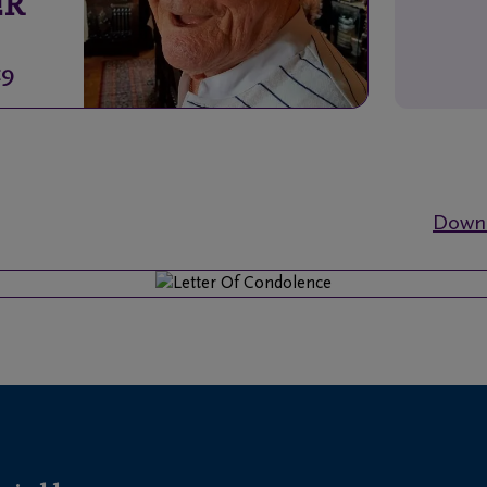
ER
19
Downl