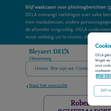
Overslaan en naar inhoud gaan
Blijf waakzaam voor phishingberichten (p
DELA ontvangt meldingen over valse ber
men mailadressen, andere persoonsgegeven
de afzender zorgvuldig. DELA onderneemt
nooit volledig uit te sluiten, dus blijf wa
Cookie
DELA gebrui
Mogen wij 
onze cookie
Home
Wie zijn we
Contact
Uitvaar
voorkeuren 
Meer infor
Naar het overzicht
Zelf in
Robert
DE