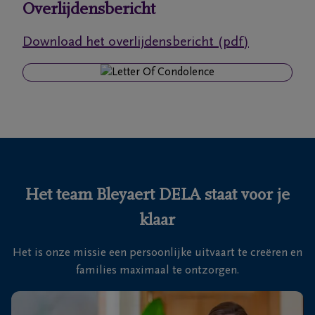
Overlijdensbericht
Ons
Download het overlijdensbericht (pdf)
itvaartcentrum
Veelgestelde
vragen
We
zijn er
voor je
Het team Bleyaert DELA staat voor je
24u/24
klaar
+32
50
Het is onze missie een persoonlijke uitvaart te creëren en
Sint-
35
families maximaal te ontzorgen.
Kruis
18
46