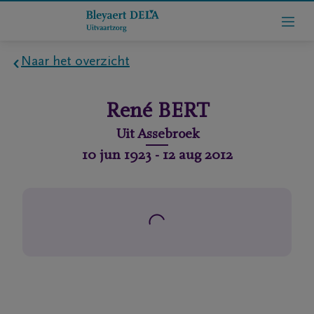
Naar het overzicht
Home
René
BERT
Wie
Uit
Assebroek
zijn
10 jun 1923
-
12 aug 2012
we
Contact
Uitvaart
regelen
rlijdensberichten