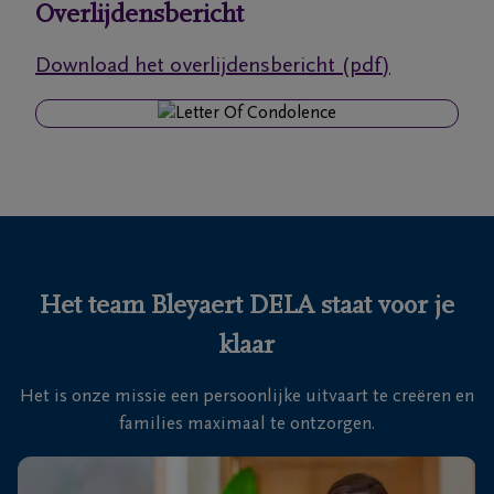
Overlijdensbericht
Ons
Download het overlijdensbericht (pdf)
itvaartcentrum
Veelgestelde
vragen
We
zijn er
voor je
Het team Bleyaert DELA staat voor je
24u/24
klaar
+32
50
Het is onze missie een persoonlijke uitvaart te creëren en
Sint-
35
families maximaal te ontzorgen.
Kruis
18
46