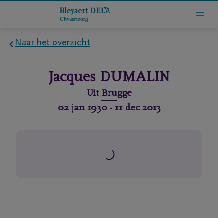
Naar het overzicht
Home
Jacques
DUMALIN
Wie
Uit
Brugge
zijn
02 jan 1930
-
11 dec 2013
we
Contact
Uitvaart
regelen
rlijdensberichten