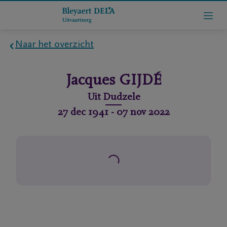
Naar het overzicht
Home
Jacques
GIJDÉ
Wie
Uit
Dudzele
zijn
27 dec 1941
-
07 nov 2022
we
Contact
Uitvaart
regelen
rlijdensberichten