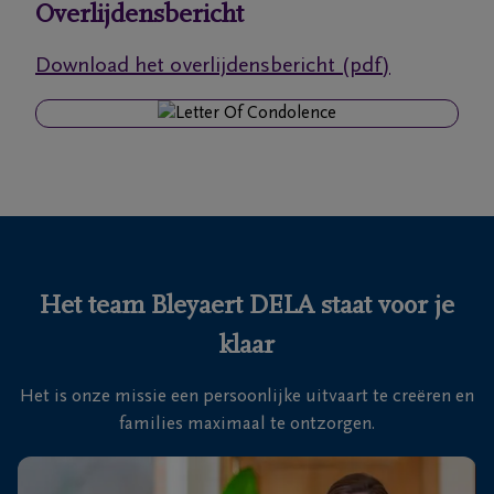
Overlijdensbericht
Ons
Download het overlijdensbericht (pdf)
itvaartcentrum
Veelgestelde
vragen
We
zijn er
voor je
Het team Bleyaert DELA staat voor je
24u/24
klaar
+32
50
Het is onze missie een persoonlijke uitvaart te creëren en
Sint-
35
families maximaal te ontzorgen.
Kruis
18
46