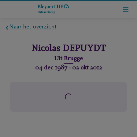
Naar het overzicht
Home
Nicolas
DEPUYDT
Wie
Uit
Brugge
zijn
04 dec 1987
-
02 okt 2012
we
Contact
Uitvaart
regelen
rlijdensberichten