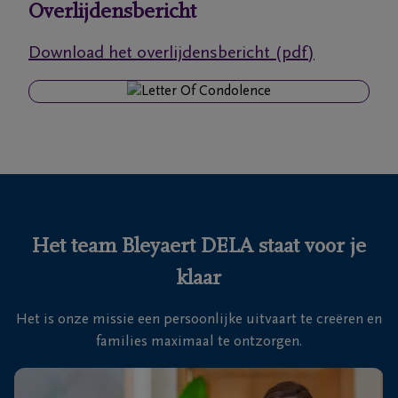
Overlijdensbericht
Ons
Download het overlijdensbericht (pdf)
itvaartcentrum
Veelgestelde
vragen
We
zijn er
voor je
Het team Bleyaert DELA staat voor je
24u/24
klaar
+32
50
Het is onze missie een persoonlijke uitvaart te creëren en
Sint-
35
families maximaal te ontzorgen.
Kruis
18
46