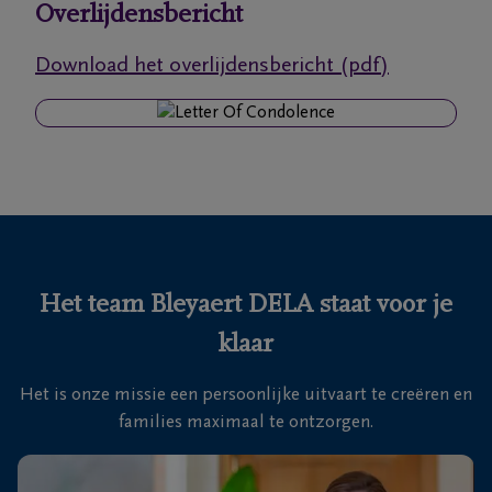
Overlijdensbericht
Ons
Download het overlijdensbericht (pdf)
itvaartcentrum
Veelgestelde
vragen
We
zijn er
voor je
Het team Bleyaert DELA staat voor je
24u/24
klaar
+32
50
Het is onze missie een persoonlijke uitvaart te creëren en
Sint-
35
families maximaal te ontzorgen.
Kruis
18
46