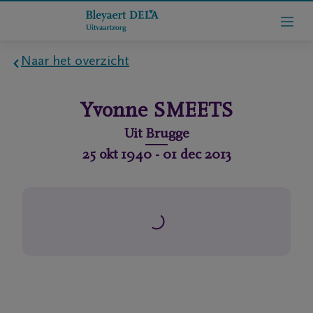
Naar het overzicht
Home
Yvonne
SMEETS
Wie
Uit
Brugge
zijn
25 okt 1940
-
01 dec 2013
we
Contact
Uitvaart
regelen
rlijdensberichten