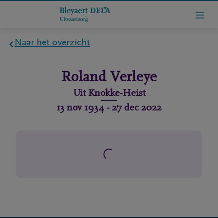
Naar het overzicht
Home
Roland
Verleye
Wie
Uit
Knokke-Heist
zijn
13 nov 1934
-
27 dec 2022
we
Contact
Uitvaart
regelen
rlijdensberichten