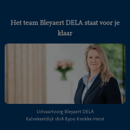
Ons
itvaartcentrum
Het team Bleyaert DELA staat voor je
klaar
Veelgestelde
vragen
We
zijn er
voor je
24u/24
+32
50
Knokke-
60
Uitvaartzorg Bleyaert DELA
Heist
56
Kalvekeetdijk 181A 8300 Knokke-Heist
05