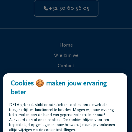
+32 50 60 56 05
Home
Wie zijn we
Contact
Uitvaart regelen
Cookies 🍪 maken jouw ervaring
Overlijdensberichten
beter
Ons uitvaartcentrum
DELA gebruikt strikt noodzakelijke cookies om de website
Veelgestelde vragen
toegankelijk en functioneel te houden. Mogen wij jouw ervaring
beter maken aan de hand van gepersonaliseerde inhoud?
Aanvaard dan al onze cookies. De cookies blijven voor een
beperkte tijd opgeslagen in jouw browser. Je kunt je voorkeuren
Gebruiksvoorwaarden
altijd wijzigen via de cookie-instellingen.