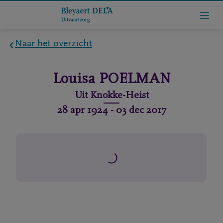
Naar het overzicht
Home
Louisa
POELMAN
Wie
Uit
Knokke-Heist
zijn
28 apr 1924
-
03 dec 2017
we
Contact
Uitvaart
regelen
rlijdensberichten