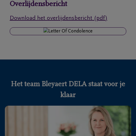
Overlijdensbericht
Ons
Download het overlijdensbericht (pdf)
itvaartcentrum
Veelgestelde
vragen
We
zijn er
voor je
Het team Bleyaert DELA staat voor je
24u/24
klaar
+32
50
Knokke-
60
Heist
56
05