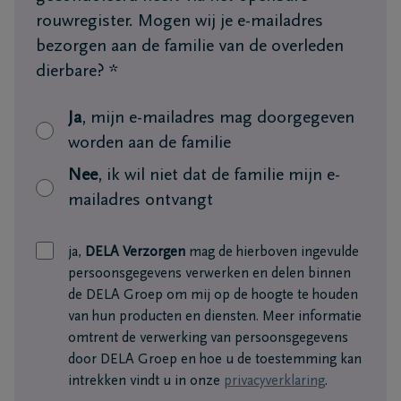
+32
rouwregister. Mogen wij je e-mailadres
89
bezorgen aan de familie van de overleden
Dilsen-
76
Stokkem
dierbare?
*
13
26
Ja
, mijn e-mailadres mag doorgegeven
+32
worden aan de familie
89
Nee
, ik wil niet dat de familie mijn e-
71
Lanaken
mailadres ontvangt
40
87
ja,
DELA Verzorgen
mag de hierboven ingevulde
persoonsgegevens verwerken en delen binnen
de DELA Groep om mij op de hoogte te houden
van hun producten en diensten. Meer informatie
omtrent de verwerking van persoonsgegevens
door DELA Groep en hoe u de toestemming kan
intrekken vindt u in onze
privacyverklaring
.