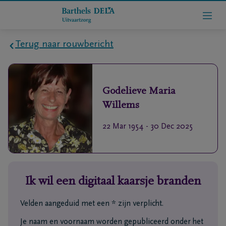
Terug naar rouwbericht
Home
Godelieve Maria
Wie
Willems
zijn
we
22 Mar 1954
-
30 Dec 2025
Contact
Uitvaart
Ik wil een digitaal kaarsje branden
regelen
Velden aangeduid met een * zijn verplicht.
rlijdensberichten
Je naam en voornaam worden gepubliceerd onder het