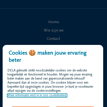
Home
Wie zijn we
Contact
Uitvaart regelen
Cookies 🍪 maken jouw ervaring
Overlijdensberichten
beter
Ons uitvaartcentrum
DELA gebruikt strikt noodzakelijke cookies om de website
Veelgestelde vragen
toegankelijk en functioneel te houden. Mogen wij jouw ervaring
beter maken aan de hand van gepersonaliseerde inhoud?
Aanvaard dan al onze cookies. De cookies blijven voor een
beperkte tijd opgeslagen in jouw browser. Je kunt je voorkeuren
Gebruiksvoorwaarden
altijd wijzigen via de cookie-instellingen.
Privacyverklaring
Meer informatie vind je in ons cookiebeleid.
Responsible disclosure
Toegankelijkheidsverklaring