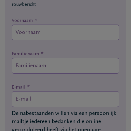
rouwbericht.
Ons
itvaartcentrum
*
Voornaam
Veelgestelde
vragen
*
Familienaam
We
zijn er
voor je
24u/24
*
E-mail
+32
89
76
Maasmechelen
De nabestaanden willen via een persoonlijk
13
mailtje iedereen bedanken die online
26
gecondoleerd heeft via het openbare