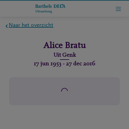
Naar het overzicht
Home
Alice
Bratu
Wie
Uit
Genk
zijn
17 jun 1953
-
27 dec 2016
we
Contact
Uitvaart
regelen
rlijdensberichten