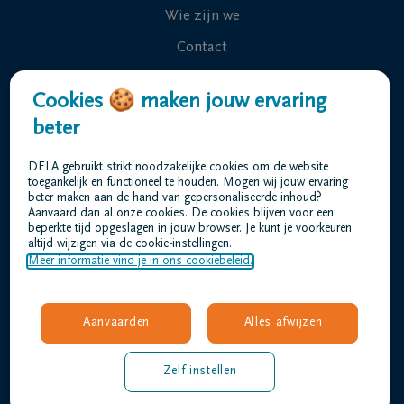
Wie zijn we
Contact
Uitvaart regelen
Cookies 🍪 maken jouw ervaring
Overlijdensberichten
beter
Ons uitvaartcentrum
DELA gebruikt strikt noodzakelijke cookies om de website
Veelgestelde vragen
toegankelijk en functioneel te houden. Mogen wij jouw ervaring
beter maken aan de hand van gepersonaliseerde inhoud?
Aanvaard dan al onze cookies. De cookies blijven voor een
beperkte tijd opgeslagen in jouw browser. Je kunt je voorkeuren
Gebruiksvoorwaarden
altijd wijzigen via de cookie-instellingen.
Privacyverklaring
Meer informatie vind je in ons cookiebeleid.
Responsible disclosure
Toegankelijkheidsverklaring
Aanvaarden
Alles afwijzen
Vacatures
barthels@dela.be
Zelf instellen