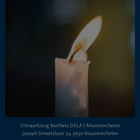
+32
89
Dilsen-
76
Stokkem
13
26
+32
89
71
Lanaken
40
87
Uitvaartzorg Barthels DELA | Maasmechelen
Joseph Smeetslaan 74 3630 Maasmechelen