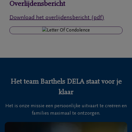
Overlijdensbericht
Ons
Download het overlijdensbericht (pdf)
itvaartcentrum
Veelgestelde
vragen
We
zijn er
voor je
Het team Barthels DELA staat voor je
24u/24
klaar
+32
89
Het is onze missie een persoonlijke uitvaart te creëren en
76
Maasmechelen
families maximaal te ontzorgen.
13
26