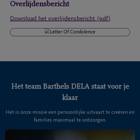
Overlijdensbericht
Ons
Download het overlijdensbericht (pdf)
itvaartcentrum
Veelgestelde
vragen
We
zijn er
voor je
Het team Barthels DELA staat voor je
24u/24
klaar
+32
89
Het is onze missie een persoonlijke uitvaart te creëren en
76
Maasmechelen
families maximaal te ontzorgen.
13
26