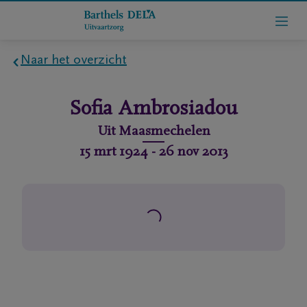
Naar het overzicht
Home
Sofia
Ambrosiadou
Wie
Uit
Maasmechelen
zijn
15 mrt 1924
-
26 nov 2013
we
Contact
Uitvaart
regelen
rlijdensberichten