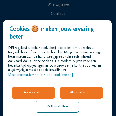
Wie zijn we
Contact
Uitvaart regelen
Cookies 🍪 maken jouw ervaring
Overlijdensberichten
beter
Ons uitvaartcentrum
DELA gebruikt strikt noodzakelijke cookies om de website
Veelgestelde vragen
toegankelijk en functioneel te houden. Mogen wij jouw ervaring
beter maken aan de hand van gepersonaliseerde inhoud?
Aanvaard dan al onze cookies. De cookies blijven voor een
beperkte tijd opgeslagen in jouw browser. Je kunt je voorkeuren
Gebruiksvoorwaarden
altijd wijzigen via de cookie-instellingen.
Privacyverklaring
Meer informatie vind je in ons cookiebeleid.
Responsible disclosure
Toegankelijkheidsverklaring
Aanvaarden
Alles afwijzen
Vacatures
barthels@dela.be
Zelf instellen