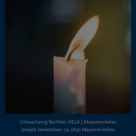
+32
89
Dilsen-
76
Stokkem
13
26
+32
89
71
Lanaken
40
87
Uitvaartzorg Barthels DELA | Maasmechelen
Joseph Smeetslaan 74 3630 Maasmechelen