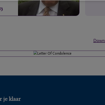
13
Downl
 je klaar