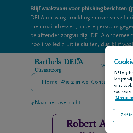
Overslaan en naar inhoud gaan
Blijf waakzaam voor phishingberichten (p
DELA ontvangt meldingen over valse ber
men mailadressen, andere persoonsgegeven
de afzender zorgvuldig. DELA onderneemt
nooit volledig uit te sluiten, dus blijf wa
Cookie
We zijn er voo
DELA gebrui
Mogen wij 
Home
Wie zijn we
Contact
Uitvaar
onze cookie
voorkeuren 
Meer infor
Naar het overzicht
Zelf in
Robert
Albrech