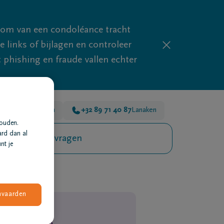
mom van een condoléance tracht
links of bijlagen en controleer
phishing en fraude vallen echter
 26
Dilsen-Stokkem
+32 89 71 40 87
Lanaken
houden.
ard dan al
Veelgestelde vragen
nt je
nvaarden