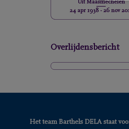
Uit
Maasmechelen
24 apr 1938
-
26 nov 20
Overlijdensbericht
Het team Barthels DELA staat voor