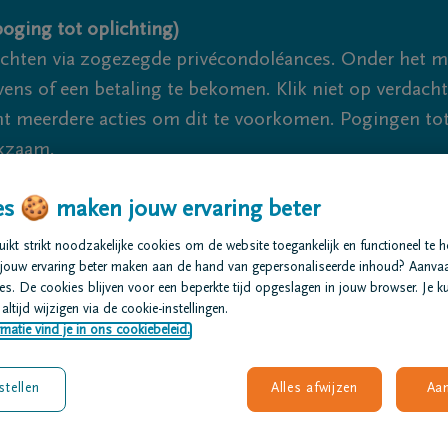
oging tot oplichting)
ichten via zogezegde privécondoléances. Onder het 
s of een betaling te bekomen. Klik niet op verdachte 
 meerdere acties om dit te voorkomen. Pogingen tot 
akzaam.
s 🍪 maken jouw ervaring beter
r je 24u/24
+32 89 76 13 26
Maasmechelen
+32 89 76 13
kt strikt noodzakelijke cookies om de website toegankelijk en functioneel te 
jouw ervaring beter maken aan de hand van gepersonaliseerde inhoud? Aanva
t regelen
Overlijdensberichten
Ons uitvaartcentrum
s. De cookies blijven voor een beperkte tijd opgeslagen in jouw browser. Je ku
altijd wijzigen via de cookie-instellingen.
matie vind je in ons cookiebeleid.
stellen
Alles afwijzen
Aa
ts