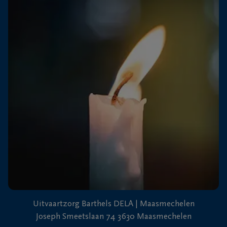
+32
89
Dilsen-
76
Stokkem
13
26
+32
89
71
Lanaken
40
87
Uitvaartzorg Barthels DELA | Maasmechelen
Joseph Smeetslaan 74 3630 Maasmechelen