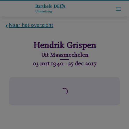
Naar het overzicht
Home
Hendrik
Grispen
Wie
Uit
Maasmechelen
zijn
03 mrt 1940
-
25 dec 2017
we
Contact
Uitvaart
regelen
rlijdensberichten