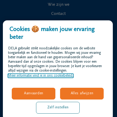
Wie zijn we
Contact
Uitvaart regelen
Cookies 🍪 maken jouw ervaring
Overlijdensberichten
beter
Ons uitvaartcentrum
DELA gebruikt strikt noodzakelijke cookies om de website
Veelgestelde vragen
toegankelijk en functioneel te houden. Mogen wij jouw ervaring
beter maken aan de hand van gepersonaliseerde inhoud?
Aanvaard dan al onze cookies. De cookies blijven voor een
beperkte tijd opgeslagen in jouw browser. Je kunt je voorkeuren
Gebruiksvoorwaarden
altijd wijzigen via de cookie-instellingen.
Privacyverklaring
Meer informatie vind je in ons cookiebeleid.
Responsible disclosure
Toegankelijkheidsverklaring
Aanvaarden
Alles afwijzen
Vacatures
barthels@dela.be
Zelf instellen