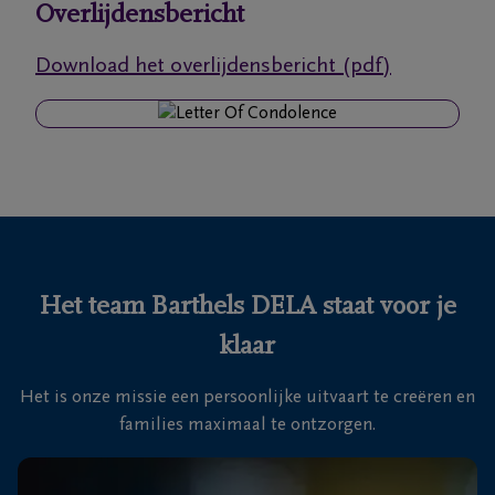
Overlijdensbericht
Ons
Download het overlijdensbericht (pdf)
itvaartcentrum
Veelgestelde
vragen
We
zijn er
voor je
Het team Barthels DELA staat voor je
24u/24
klaar
+32
89
Het is onze missie een persoonlijke uitvaart te creëren en
76
Maasmechelen
families maximaal te ontzorgen.
13
26